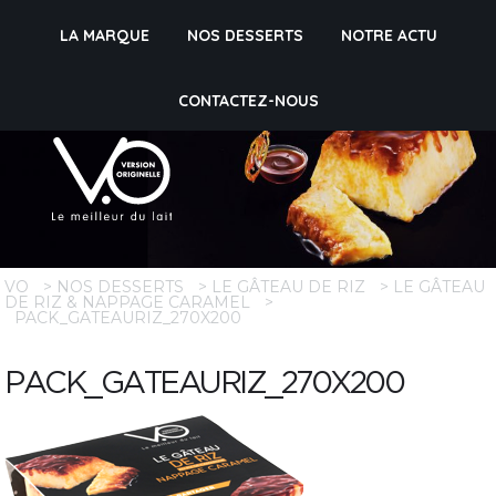
LA MARQUE
NOS DESSERTS
NOTRE ACTU
CONTACTEZ-NOUS
VO
>
NOS DESSERTS
>
LE GÂTEAU DE RIZ
>
LE GÂTEAU
DE RIZ & NAPPAGE CARAMEL
>
PACK_GATEAURIZ_270X200
PACK_GATEAURIZ_270X200