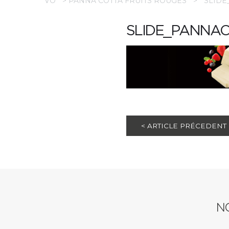
VO
>
PANNA COTTA FRUITS ROUGES
>
SLIDE
SLIDE_PANNAC
< ARTICLE PRÉCEDENT
N