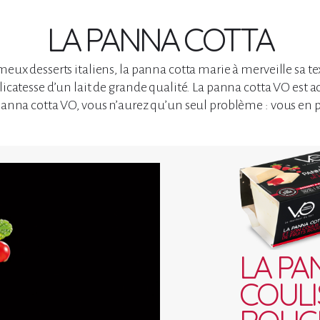
LA PANNA COTTA
ameux desserts italiens, la panna cotta marie à merveille sa 
élicatesse d’un lait de grande qualité. La panna cotta VO es
 panna cotta VO, vous n’aurez qu’un seul problème : vous en 
LA PA
COULI