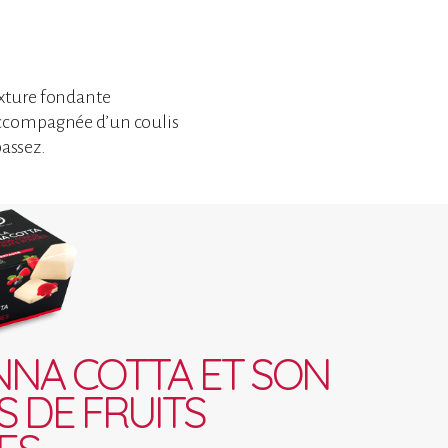
texture fondante
t accompagnée d’un coulis
passez.
NNA COTTA ET SON
S DE FRUITS