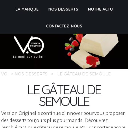
LA MARQUE
NOS DESSERTS
NOTRE ACTU
CONTACTEZ-NOUS
VO
>
NOS DESSERTS
>
LE GÂTEAU DE SEMOULE
LE GÂTEAU DE
SEMOULE
Version Originelle continue d’innover pour vous proposer
des desserts toujours plus gourmands. Découvrez
l’emblématique gâteau de semoule. Pour apporter encore