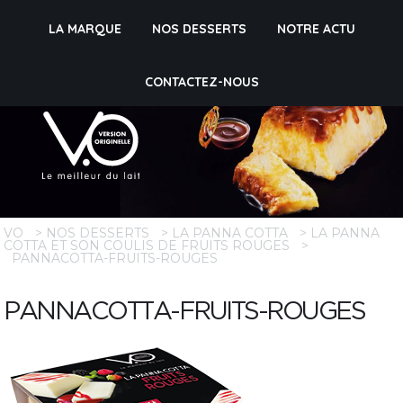
LA MARQUE
NOS DESSERTS
NOTRE ACTU
CONTACTEZ-NOUS
VO
>
NOS DESSERTS
>
LA PANNA COTTA
>
LA PANNA
COTTA ET SON COULIS DE FRUITS ROUGES
>
PANNACOTTA-FRUITS-ROUGES
PANNACOTTA-FRUITS-ROUGES