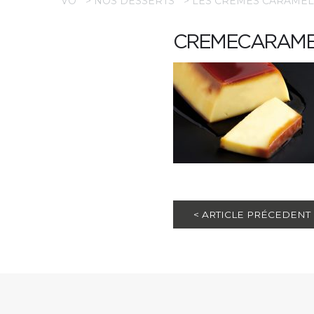
VO
>
NOS DESSERTS
>
LES CRÈMES CARAMEL
CREMECARAME
< ARTICLE PRÉCEDENT