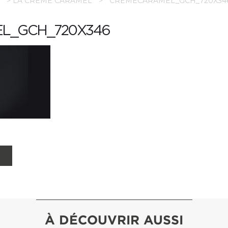
>
LA CRÈME CARAMEL
>
CREMECARAMEL_GCH_720X34
L_GCH_720X346
À DÉCOUVRIR AUSSI